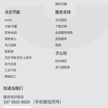
微反应器
沈氏节能
服务支持
HVAC
沈氏服务
冷链/冷藏
下载文档
家电/食品
全球服务网络
绿色电力
定制服务
海工船舶
视频
氢能源
子公司
沈氏节能:航空 & 航天
杭州微控
动力总成
浙江微智源
工业气体
精细化工
知道当我们
服务培训电话
187 5820 8828 （手机微信同号）