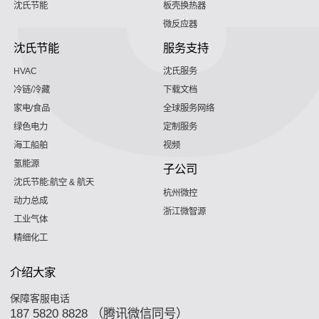
沈氏节能
板壳换热器
微反应器
沈氏节能
服务支持
HVAC
沈氏服务
冷链/冷藏
下载文档
家电/食品
全球服务网络
绿色电力
定制服务
海工船舶
视频
氢能源
子公司
沈氏节能:航空 & 航天
杭州微控
动力总成
浙江微智源
工业气体
精细化工
介绍大家
保障客服电话
187 5820 8828 （腾讯微信同号）